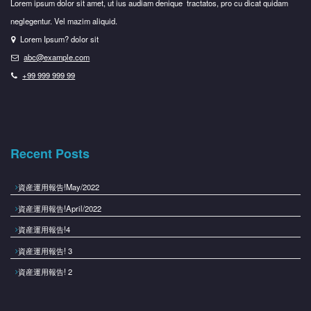
Lorem ipsum dolor sit amet, ut ius audiam denique tractatos, pro cu dicat quidam
neglegentur. Vel mazim aliquid.
Lorem Ipsum? dolor sit
abc@example.com
+99 999 999 99
Recent Posts
資産運用報告!May/2022
資産運用報告!April/2022
資産運用報告!4
資産運用報告! 3
資産運用報告! 2