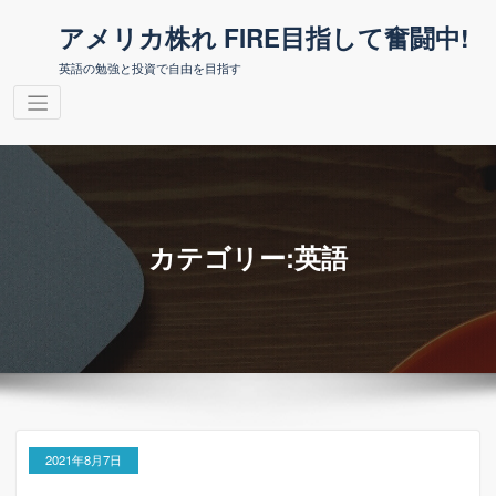
コ
アメリカ株れ FIRE目指して奮闘中!
ン
テ
英語の勉強と投資で自由を目指す
ン
ツ
へ
ス
キ
ッ
プ
カテゴリー:英語
2021年8月7日