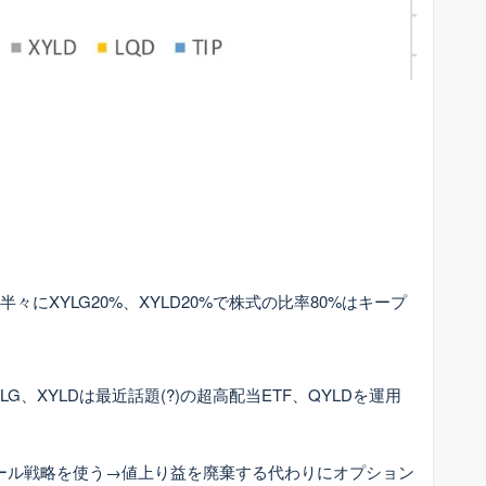
半々にXYLG20%、XYLD20%で株式の比率80%はキープ
LG、XYLDは最近話題(?)の超高配当ETF、QYLDを運用
ドコール戦略を使う→値上り益を廃棄する代わりにオプション