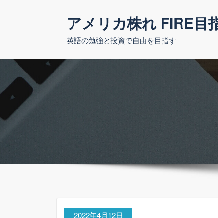
コ
アメリカ株れ FIRE目
ン
テ
英語の勉強と投資で自由を目指す
ン
ツ
へ
ス
キ
ッ
プ
2022年4月12日